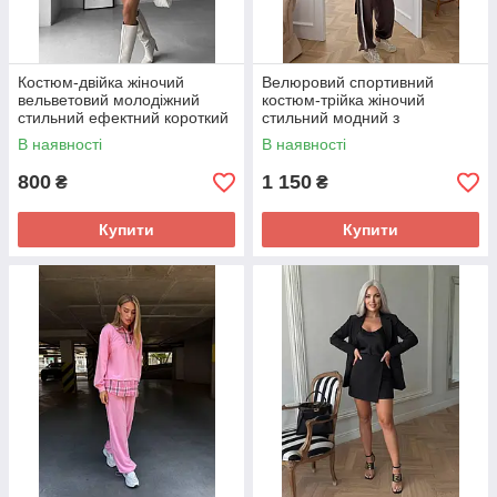
Костюм-двійка жіночий
Велюровий спортивний
вельветовий молодіжний
костюм-трійка жіночий
стильний ефектний короткий
стильний модний з
піджак і шорти-спідниця
мереживом топ, бомбер,
В наявності
В наявності
штани
800
1 150
₴
₴
Купити
Купити