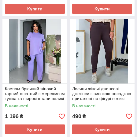
Купити
Купити
Костюм брючний жіночий
Лосини жіночі джинсові
гарний ошатний з мереживом
джегінси з високою посадкою
туніка та широкі штани великі
приталені по фігурі великі
розміри
розміри 50-64
В наявності
В наявності
1 196
490
₴
₴
Купити
Купити