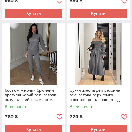
950
850
₴
₴
Купити
Купити
Костюм жіночий брючний
Сукня жіноча демісезонна
прогулянковий вельветовий
вельветова верх гумка
натуральний із камінням
спідниця розкльошена від
стразами світшот і штани
талії нижче колін міді
В наявності
В наявності
780
720
₴
₴
Купити
Купити