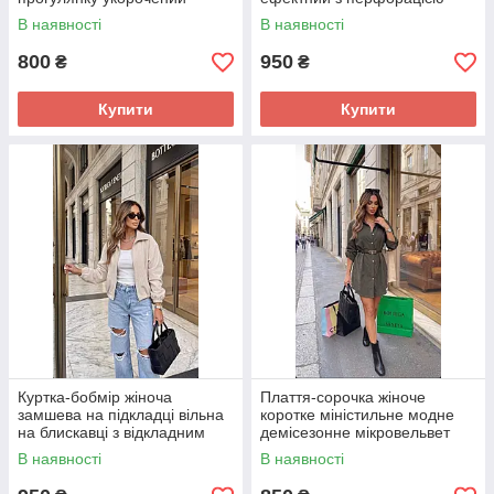
бомбер і штани
піджак і штани розміри 48-58
В наявності
В наявності
800
950
₴
₴
Купити
Купити
Куртка-бобмір жіноча
Плаття-сорочка жіноче
замшева на підкладці вільна
коротке міністильне модне
на блискавці з відкладним
демісезонне мікровельвет
коміром
розміри 42-46
В наявності
В наявності