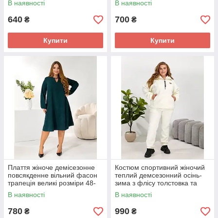
В наявності
В наявності
640
700
₴
₴
Купити
Купити
Плаття жіноче демісезонне
Костюм спортивний жіночий
повсякденне вільний фасон
теплий демсезонний осінь-
трапеція великі розміри 48-
зима з флісу толстовка та
62
штани батал
В наявності
В наявності
780
990
₴
₴