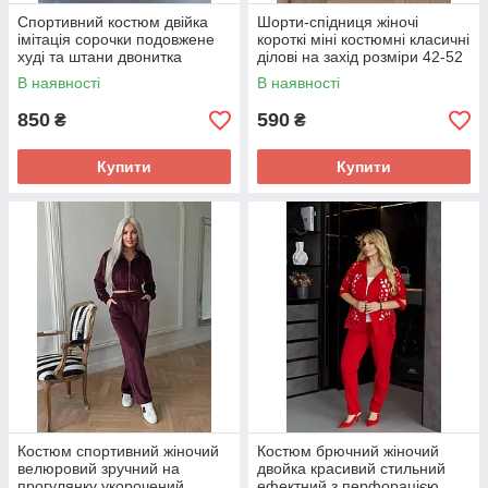
Спортивний костюм двійка
Шорти-спідниця жіночі
імітація сорочки подовжене
короткі міні костюмні класичні
худі та штани двонитка
ділові на захід розміри 42-52
весна-осінь
В наявності
В наявності
850
590
₴
₴
Купити
Купити
Костюм спортивний жіночий
Костюм брючний жіночий
велюровий зручний на
двойка красивий стильний
прогулянку укорочений
ефектний з перфорацією