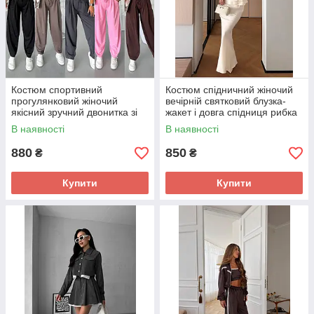
Костюм спортивний
Костюм спідничний жіночий
прогулянковий жіночий
вечірній святковий блузка-
якісний зручний двонитка зі
жакет і довга спідниця рибка
стразами камінням кофта та
В наявності
В наявності
штани
880
850
₴
₴
Купити
Купити