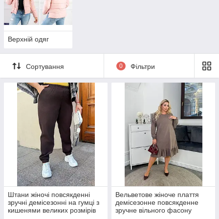
Верхній одяг
Сортування
0
Фільтри
Штани жіночі повсякденні
Вельветове жіноче плаття
зручні демісезонні на гумці з
демісезонне повсякденне
кишенями великих розмірів
зручне вільного фасону
48-58
великі розміри