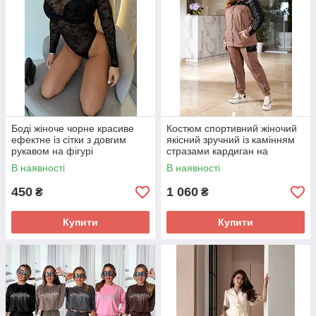
Боді жіноче чорне красиве
Костюм спортивний жіночий
ефектне із сітки з довгим
якісний зручний із камінням
рукавом на фігурі
стразами кардиган на
блискавці та штани
В наявності
В наявності
450
1 060
₴
₴
Купити
Купити