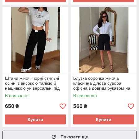
Штани жіночі чорні стильні
Блузка сорочка жіноча
осінні з високою талією й
класична ділова сувора
нашивкою універсальні під
офісна з довгим рукавом на
спорт і класику
кнопках розміри 42-52
В наявності
В наявності
650
560
₴
₴
Купити
Купити
Показати ще