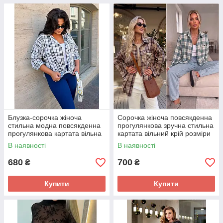
Блузка-сорочка жіноча
Сорочка жіноча повсякденна
стильна модна повсякденна
прогулянкова зручна стильна
прогулянкова картата вільна
картата вільний крій розміри
розміри 48-64
50-60
В наявності
В наявності
680
700
₴
₴
Купити
Купити