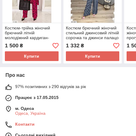
Костюм-трійка жіночий
Костюм брючний жіночий
Кос
брючний літній
стильний джинсовий літній
жіно
молодіжний кардиган-
сорочка та джинси палацо
прог
сорочка, блузка, штани
в смужку великих розмірів
курт
1 500
1 332
1 5
₴
₴
великих розмірів
50-56
вели
Купити
Купити
Про нас
97% позитивних з 290 відгуків за рік
Працює з 17.05.2015
м. Одеса
Одеса, Україна
Контакти
Сьогодні вихідний