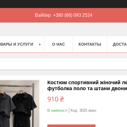
Вайбер +380 (66) 093 2524
ВАРЫ И УСЛУГИ
О НАС
КОНТАКТЫ
ДОСТА
Костюм спортивний жіночий л
футболка поло та штани двони
910 ₴
В наявності
Код:
3025 микс