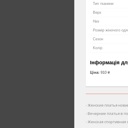
Тип тканини
Верх
Низ
Розмір жіночого одя
Сезон
Колір
Інформація дл
Ціна:
910 ₴
Женские платья нови
Вечерние платья в п
Женская спортивная