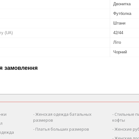
Двонитка
Футболка
Штани
гу (UA)
42/44
Літо
Чорний
я замовлення
нки
Женская одежда батальных
Стильные п
размеров
кофты
ол
Платья больших размеров
Женские ру
 одежда
Женские лос