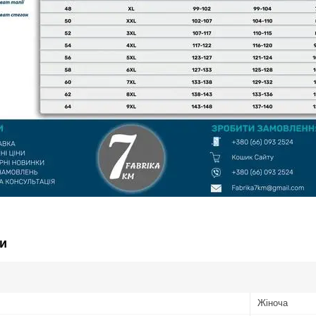
и
Жіноча