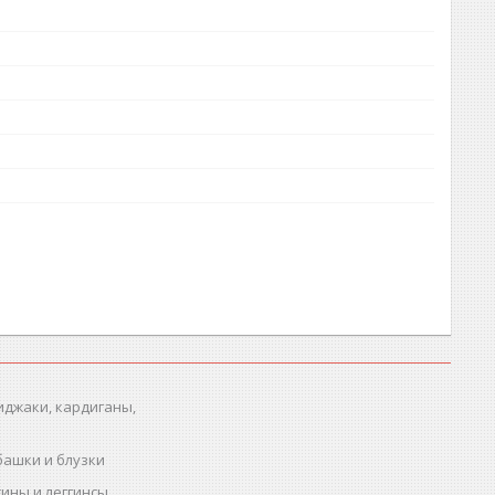
иджаки, кардиганы,
башки и блузки
ины и леггинсы