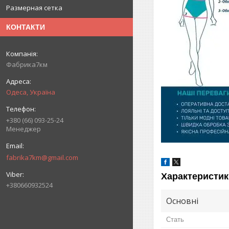
Размерная сетка
КОНТАКТИ
Фабрика7км
Одеса, Україна
+380 (66) 093-25-24
Менеджер
fabrika7km@gmail.com
Характеристик
+380660932524
Основні
Стать