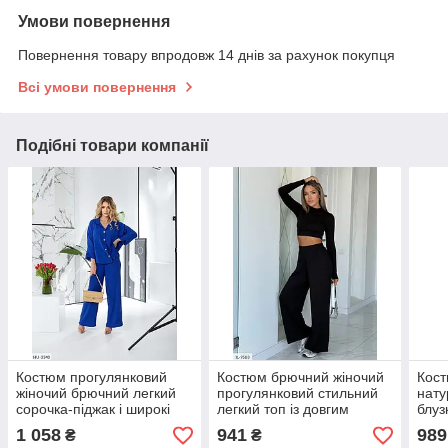
Умови повернення
Повернення товару впродовж 14 днів за рахунок покупця
Всі умови повернення
Подібні товари компанії
Костюм прогулянковий
Костюм брючний жіночий
Кост
жіночий брючний легкий
прогулянковий стильний
нату
сорочка-піджак і широкі
легкий топ із довгим
блуз
штани великих розмірів
рукавом і широкі штани
штан
1 058
941
989
₴
₴
50-60
палацоарт 8806
розм