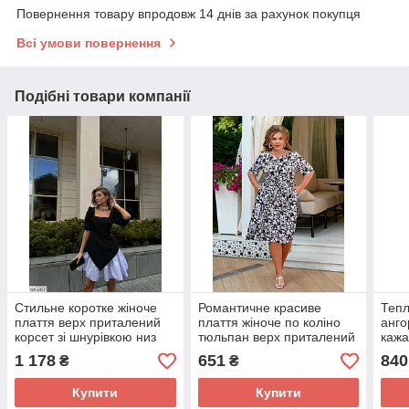
Повернення товару впродовж 14 днів за рахунок покупця
Всі умови повернення
Подібні товари компанії
Стильне коротке жіноче
Романтичне красиве
Тепл
плаття верх приталений
плаття жіноче по коліно
анго
корсет зі шнурівкою низ
тюльпан верх приталений
кажа
пишна спідниця кльош арт
низ кльош великі розміри
прит
1 178
651
840
₴
₴
070
50-60
Купити
Купити