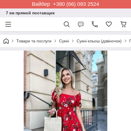
Вайбер +380 (66) 093 2524
7 км прямой поставщик
Товари та послуги
Сукні
Сукні-кльош (дзвіночок)