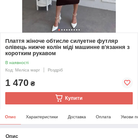
Плаття жіноче обтисле силуетне футляр
олівець нижче колін міді машинне в'язання з
коротким рукавом
В наявності
Код: Меліса марг
Роздріб
1 470
₴
Купити
Опис
Характеристики
Доставка
Оплата
Умови п
Опис