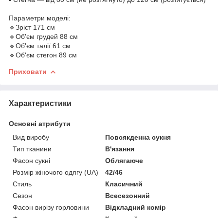
Параметри моделі:
🔹️Зріст 171 см
🔹️Об'єм грудей 88 см
🔹️Об'єм талії 61 см
🔹️Об'єм стегон 89 см
Приховати
Характеристики
Основні атрибути
Вид виробу
Повсякденна сукня
Тип тканини
В'язання
Фасон сукні
Облягаюче
Розмір жіночого одягу (UA)
42/46
Стиль
Класичний
Сезон
Всесезонний
Фасон вирізу горловини
Відкладний комір