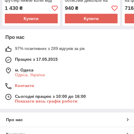
футляр нижче колін міді
обтислий декольте на
на ф
машинна в'язка з коміром
гумці короткий рукав
коро
1 430
940
716
₴
₴
поло
ліхтарик
Купити
Купити
Про нас
97% позитивних з 289 відгуків за рік
Працює з 17.05.2015
м. Одеса
Одеса, Україна
Контакти
Сьогодні працює з 10:00 до 16:00
Показати весь графік роботи
Про нас