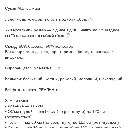
Сукня Меліса марг
Жіночність, комфорт і стиль в одному образі ✨
Універсальний розмір — підійде від 40 і навіть до 48 завдяки
своїй еластичності і м’якій в’язці 👌
Склад: 50% бавовна, 50% поліестер
Вʼязка приємна до тіла, гарно тримає форму та виглядає
вишукано
Виробництво: Туреччина 🇹🇷
Кольори: блакитний, жовтий, рожевий, молочний, шоколадний
Всі фото та відео РЕАЛЬНІ❣️
Заміри сукні:
▪️ Довжина — 115 см
▪️ Об’єм грудей — від 80 см (не розтягнуто) до 120 см
(розтягується)
▪️ Талія — від 60 см (не розтягнуто) до 110 см (розтягується)
▪️ Стегна — від 80 см (не розтягнуто) до 120 см (розтягується)