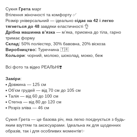
Сукня
Грета
марг
Втілення жіночності та комфорту ✅
Розмір універсальний — ідеально
сідає на 42 і легко
тягнеться до 48
завдяки еластичності 👌
Дрібна машинна в’язка
— м’яка, приємна до тіла, гарно
тримає форму
Склад:
50% поліестер, 30% бавовна, 20% віскоза
Виробництво:
Туреччина 🇹🇷
Кольори
: чорний, молоко, шоколад, мокко, беж
Всі фото та відео РЕАЛЬНІ❣️
Заміри
:
▪️ Довжина — 125 см
▪️ Об’єм грудей — від 70 см до 105 см
▪️ Талія — від 60 до 100 см
▪️ Стегна — від 80 до 120 см
▪️ Розріз зліва — 46 см
Сукня Грета — це базова річ, яка легко поєднується з будь-
яким взуттям та аксесуарами. Ідеальна як для щоденних
образів, так і для особливих моментів✨