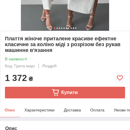
Плаття жіноче приталене красиве ефектне
класичне за коліно міді з розрізом без рукав
машинне в'язання
В наявності
Код: Грета марг
Роздріб
1 372
₴
Купити
Опис
Характеристики
Доставка
Оплата
Умови п
Опис