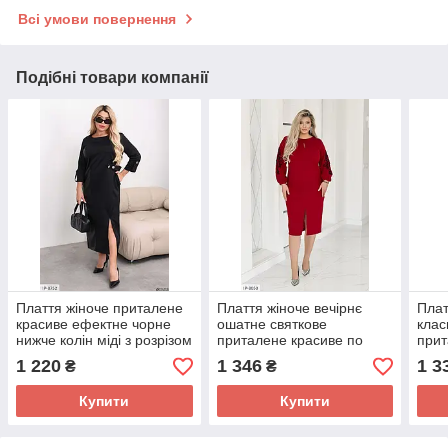
Всі умови повернення
Подібні товари компанії
Плаття жіноче приталене
Плаття жіноче вечірнє
Плат
красиве ефектне чорне
ошатне святкове
клас
нижче колін міді з розрізом
приталене красиве по
прит
з екошкірою розміри батал
коліно з вишивкою на
рука
1 220
1 346
1 3
₴
₴
рукавах
Купити
Купити