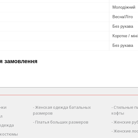
Молодіжний
Весна/Літо
Без рукава
Коротке / міні
Без рукава
я замовлення
нки
Женская одежда батальных
Стильные п
размеров
кофты
ол
Платья больших размеров
Женские ру
 одежда
Женские лос
 костюмы