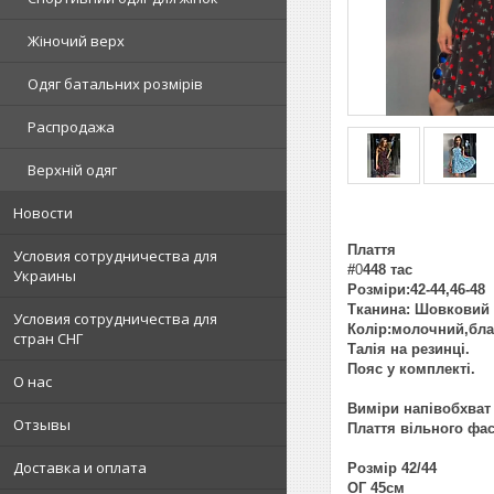
Жіночий верх
Одяг батальних розмірів
Распродажа
Верхній одяг
Новости
Плаття
Условия сотрудничества для
#
0
448 тас
Украины
Розміри:42-44,46-48
Тканина: Шовковий 
Условия сотрудничества для
Колір:молочний,бла
стран СНГ
Талія на резинці.
Пояс у комплекті.
О нас
Виміри напівобхват
Отзывы
Плаття вільного фас
Доставка и оплата
Розмір 42/44
ОГ 45см