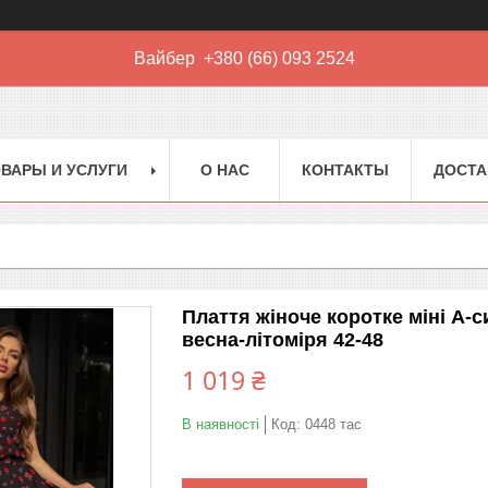
Вайбер +380 (66) 093 2524
ВАРЫ И УСЛУГИ
О НАС
КОНТАКТЫ
ДОСТА
Плаття жіноче коротке міні А-с
весна-літоміря 42-48
1 019 ₴
В наявності
Код:
0448 тас