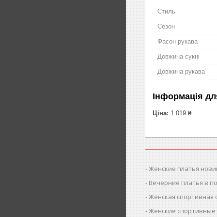
Стиль
Сезон
Фасон рукава
Довжина сукні
Довжина рукава
Інформація дл
Ціна:
1 019 ₴
Женские платья нови
Вечерние платья в п
Женская спортивная
Женские спортивные