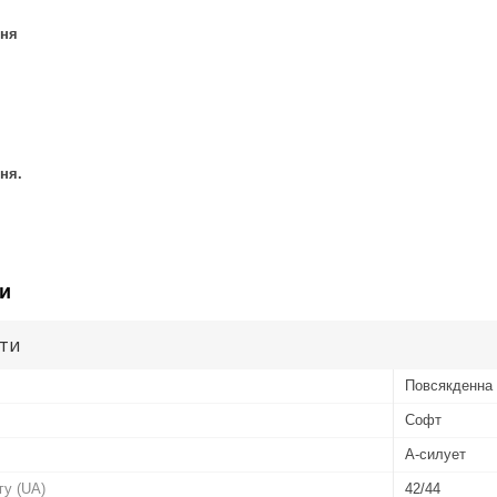
ння
ня.
и
ути
Повсякденна 
Софт
А-силует
гу (UA)
42/44