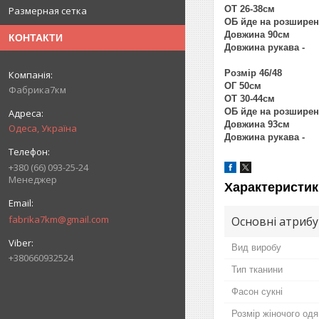
ОТ 26-38см
Размерная сетка
ОБ йде на розшире
Довжина 90см
КОНТАКТИ
Довжина рукава -
Розмір 46/48
ОГ 50см
Фабрика7км
ОТ 30-44см
ОБ йде на розширен
Довжина 93см
Одеса, Україна
Довжина рукава -
+380 (66) 093-25-24
Менеджер
Характеристик
fabrika7km@gmail.com
Основні атриб
Вид виробу
+380660932524
Тип тканини
Фасон сукні
Розмір жіночого одя