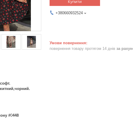
Купити
+380660932524
повернення товару протягом 14 днів
за раху
софт.
китний,чорний.
ону #
0
448