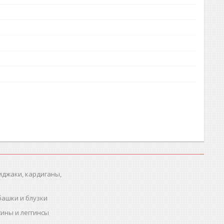
иджаки, кардиганы,
башки и блузки
ины и леггинсы