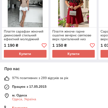
Плаття сарафан жіночий
Плаття жіноче гарне
Сар
джинсовий стильний
ошатне вечірнє святкове
коро
ефектний молодіжний
верх приталений низ
верх
джинсовий приталений на
спідниця кльош із
низ 
1 190
1 150
1 0
₴
₴
блискавці із шифоновою
мереживом
розм
спідницею кльош
Купити
Купити
Про нас
97% позитивних з 289 відгуків за рік
Працює з 17.05.2015
м. Одеса
Одеса, Україна
Контакти