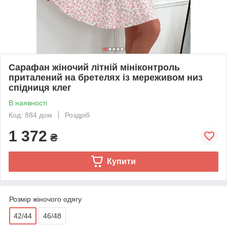
Сарафан жіночий літній мініконтроль
приталений на бретелях із мереживом низ
спідниця клег
В наявності
Код: 884 дом
Роздріб
1 372
₴
Купити
Розмір жіночого одягу
42/44
46/48