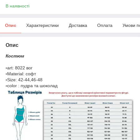
В наявності
Опис
Характеристики
Доставка
Оплата
Умови п
Опис
Костюм
▫️art: 8022 вог
▫️Material: софт
▫️Size: 42-44,46-48
▫️color : пудра та шоколад