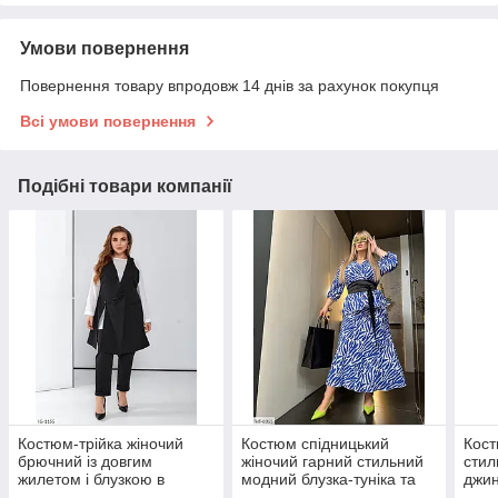
Умови повернення
Повернення товару впродовж 14 днів за рахунок покупця
Всі умови повернення
Подібні товари компанії
Костюм-трійка жіночий
Костюм спідницький
Кост
брючний із довгим
жіночий гарний стильний
стил
жилетом і блузкою в
модний блузка-туніка та
джин
діловому класичному стилі
довга спідниця трапеція
спід