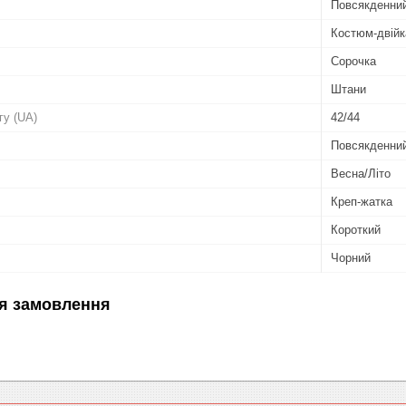
Повсякденни
Костюм-двійк
Сорочка
Штани
гу (UA)
42/44
Повсякденни
Весна/Літо
Креп-жатка
Короткий
Чорний
я замовлення