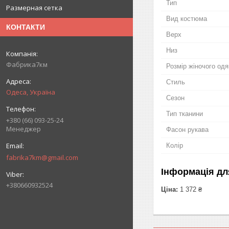
Тип
Размерная сетка
Вид костюма
КОНТАКТИ
Верх
Низ
Фабрика7км
Розмір жіночого одя
Стиль
Одеса, Україна
Сезон
Тип тканини
+380 (66) 093-25-24
Менеджер
Фасон рукава
Колір
fabrika7km@gmail.com
Інформація дл
+380660932524
Ціна:
1 372 ₴