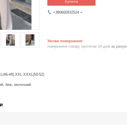
Купити
+380660932524
повернення товару протягом 14 днів
за раху
XL(46-48),XXL-XXXL(50-52)
ний, беж, молочний
и