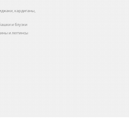
иджаки, кардиганы,
башки и блузки
ины и леггинсы