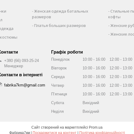
нки
Женская одежда батальных
Стильные п
размеров
кофты
ол
Платья больших размеров
Женские ру
 одежда
Женские лос
 костюмы
Графік роботи
Понеділок
10:00
16:00
12:00
13:00
+380 (66) 093-25-24
Менеджер
Вівторок
10:00
16:00
12:00
13:00
Середа
10:00
16:00
12:00
13:00
fabrika7km@gmail.com
Четвер
10:00
16:00
12:00
13:00
Пʼятниця
10:00
16:00
12:00
13:00
Субота
Вихідний
Неділя
Вихідний
Сайт створений на маркетплейсі
Prom.ua
Фабрика7км |
Поскаржитися на контент
|
Політика конфіденційності