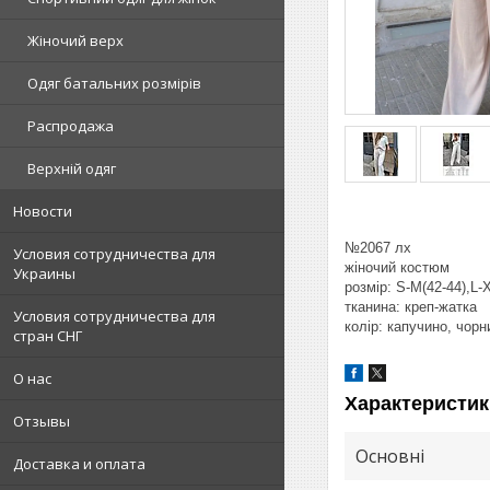
Жіночий верх
Одяг батальних розмірів
Распродажа
Верхній одяг
Новости
№2067 лх
Условия сотрудничества для
жіночий костюм
Украины
розмір: S-M(42-44),L-
тканина: креп-жатка
Условия сотрудничества для
колір: капучино, чор
стран СНГ
О нас
Характеристик
Отзывы
Основні
Доставка и оплата