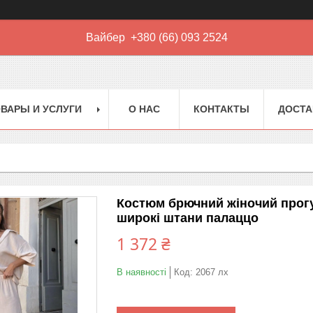
Вайбер +380 (66) 093 2524
ВАРЫ И УСЛУГИ
О НАС
КОНТАКТЫ
ДОСТА
Костюм брючний жіночий прогу
широкі штани палаццо
1 372 ₴
В наявності
Код:
2067 лх