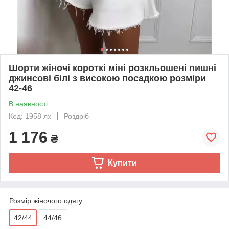
Шорти жіночі короткі міні розкльошені пишні
джинсові білі з високою посадкою розміри
42-46
В наявності
Код: 1958 лх
Роздріб
1 176
₴
Купити
Розмір жіночого одягу
42/44
44/46