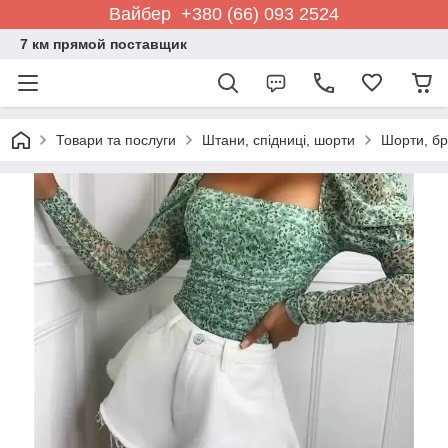
Вайбер +380 (66) 093 2524
7 км прямой поставщик
Товари та послуги
Штани, спідниці, шорти
Шорти, б