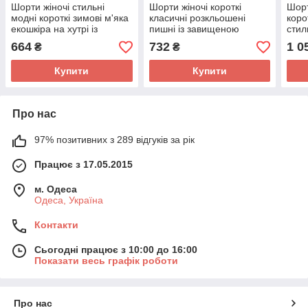
Шорти жіночі стильні
Шорти жіночі короткі
Шорт
модні короткі зимові м'яка
класичні розкльошені
коро
екошкіра на хутрі із
пишні із завищеною
стил
завищеною талією
талією із еко шкіри
ефек
664
732
1 0
₴
₴
розміри 42-46
розміри 42-48 арт 526
пос
Купити
Купити
Про нас
97% позитивних з 289 відгуків за рік
Працює з 17.05.2015
м. Одеса
Одеса, Україна
Контакти
Сьогодні працює з 10:00 до 16:00
Показати весь графік роботи
Про нас