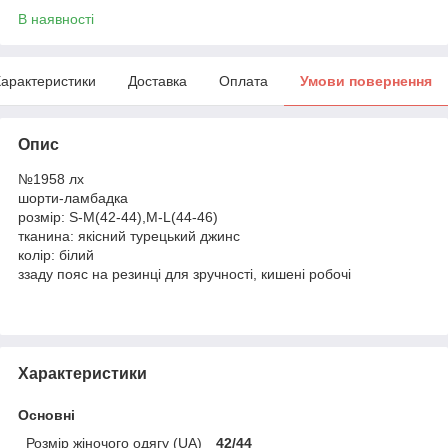
В наявності
арактеристики
Доставка
Оплата
Умови повернення
Опис
№1958 лх
шорти-ламбадка
розмір: S-М(42-44),M-L(44-46)
тканина: якісний турецький джинс
колір: білий
ззаду пояс на резинцi для зручності, кишені робочі
Характеристики
Основні
Розмір жіночого одягу (UA)
42/44