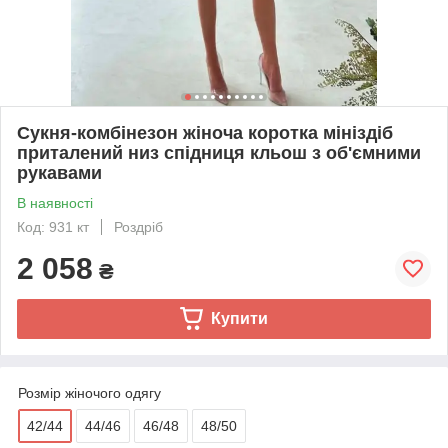
Сукня-комбінезон жіноча коротка мініздіб
приталений низ спідниця кльош з об'ємними
рукавами
В наявності
Код: 931 кт
Роздріб
2 058
₴
Купити
Розмір жіночого одягу
42/44
44/46
46/48
48/50