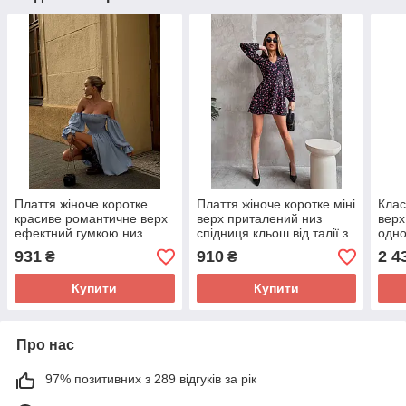
Плаття жіноче коротке
Плаття жіноче коротке міні
Клас
красиве романтичне верх
верх приталений низ
верх
ефектний гумкою низ
спідниця кльош від талії з
одно
спідниця кльош з
довгим об'ємним рукавом
міді
931
910
2 4
₴
₴
об'ємними рукавами
софт
Купити
Купити
Про нас
97% позитивних з 289 відгуків за рік