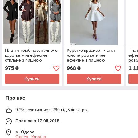
Плаття-комбінезон жіноче
Коротке красиве плаття
Плат
коротке міні ефектне
жіноче романтичне
ефек
стильне з пишною
ефектне з пишною
роз
спідницею кльош імітація
спідницею кльош від талії
пишн
975
968
1 1
₴
₴
корсета арт 831кт
в стилі бебі дол
804
Купити
Купити
Про нас
97% позитивних з 290 відгуків за рік
Працює з 17.05.2015
м. Одеса
Одеса, Україна