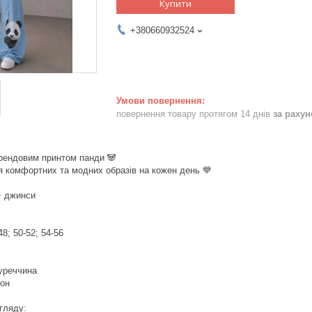
Купити
+380660932524
повернення товару протягом 14 днів
за раху
трендовим принтом панди 🐼
я комфортних та модних образів на кожен день 💙
+ джинси
48; 50-52; 54-56
Туреччина
тон
гляду: