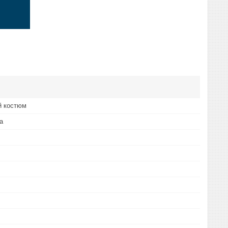
й костюм
а