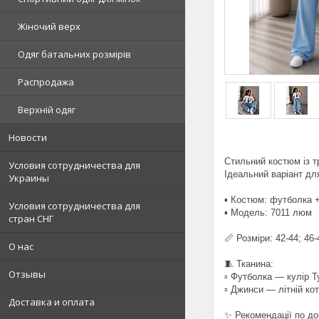
Жіночий верх
Одяг батальних розмірів
Распродажа
Верхній одяг
Новости
Стильний костюм із 
Условия сотрудничества для
Ідеальний варіант дл
Украины
▪️ Костюм: футболка 
Условия сотрудничества для
▪️ Модель: 7011 люм
стран СНГ
📏 Розміри: 42-44; 46-
О нас
🧵 Тканина:
Отзывы
▫️ Футболка — кулір 
▫️ Джинси — літній ко
Доставка и оплата
✨ Рекомендації по до