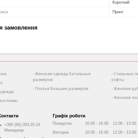
Короткий
раси
Принт
я замовлення
нки
Женская одежда батальных
Стильные п
размеров
кофты
ол
Платья больших размеров
Женские ру
 одежда
Женские лос
 костюмы
Графік роботи
Понеділок
10:00
16:00
12:00
13:00
+380 (66) 093-25-24
Менеджер
Вівторок
10:00
16:00
12:00
13:00