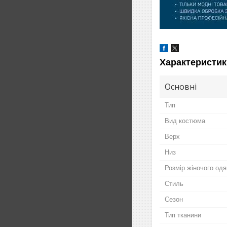
Характеристик
Основні
Тип
Вид костюма
Верх
Низ
Розмір жіночого одя
Стиль
Сезон
Тип тканини