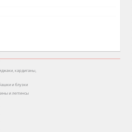
иджаки, кардиганы,
башки и блузки
ины и леггинсы