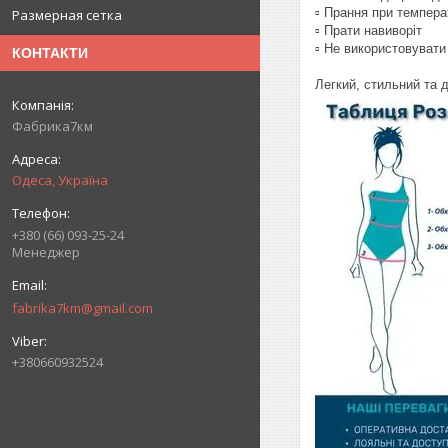
▫️ Прання при темпер
Размерная сетка
▫️ Прати навиворіт
▫️ Не використовувати
КОНТАКТИ
Легкий, стильний та 
Фабрика7км
Одеса, Україна
+380 (66) 093-25-24
Менеджер
fabrika7km@gmail.com
+380660932524