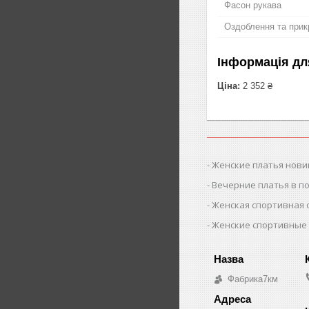
Фасон рукава
Оздоблення та прик
Інформація дл
Ціна:
2 352 ₴
Женские платья нови
Вечерние платья в п
Женская спортивная
Женские спортивные
Фабрика7км