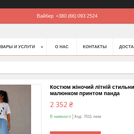
Вайбер +380 (66) 093 2524
ВАРЫ И УСЛУГИ
О НАС
КОНТАКТЫ
ДОСТА
Костюм жіночий літній стильн
малюнком принтом панда
2 352 ₴
В наявності
Код:
7011 люм