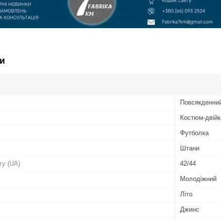
и
Повсякденни
Костюм-двійк
Футболка
Штани
гу (UA)
42/44
Молодіжний
Літо
Джинс