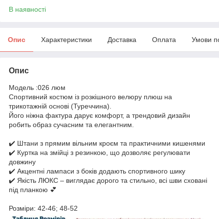
В наявності
Опис
Характеристики
Доставка
Оплата
Умови п
Опис
Модель :026 люм
Спортивний костюм із розкішного велюру плюш на
трикотажній основі (Туреччина).
Його ніжна фактура дарує комфорт, а трендовий дизайн
робить образ сучасним та елегантним.
✔️ Штани з прямим вільним кроєм та практичними кишенями
✔️ Куртка на змійці з резинкою, що дозволяє регулювати
довжину
✔️ Акцентні лампаси з боків додають спортивного шику
✔️ Якість ЛЮКС – виглядає дорого та стильно, всі шви сховані
під планкою 💕
Розміри: 42-46; 48-52