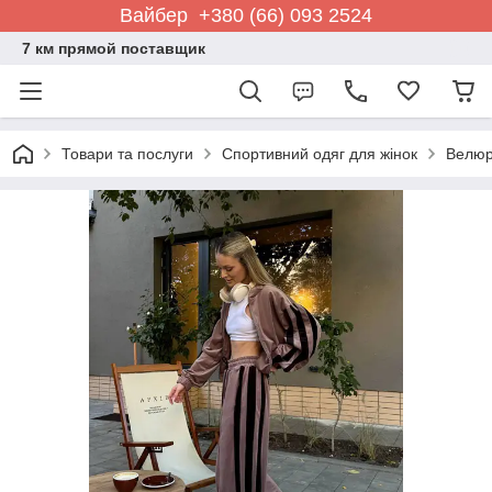
Вайбер +380 (66) 093 2524
7 км прямой поставщик
Товари та послуги
Спортивний одяг для жінок
Велюр