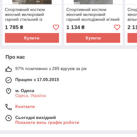
Спортивний костюм
Спортивний костюм
Спо
жіночий велюровий
жіночий велюровий
жіно
гарний стильний із
гарний молодіжний м'який
віль
камінням стразами на
на блискавці із широкими
трин
1 785
1 134
2 1
₴
₴
блискавці великих розмірів
штанами розміри 42-48
кофт
шта
Купити
Купити
Про нас
97% позитивних з 289 відгуків за рік
Працює з 17.05.2015
м. Одеса
Одеса, Україна
Контакти
Сьогодні вихідний
Показати весь графік роботи