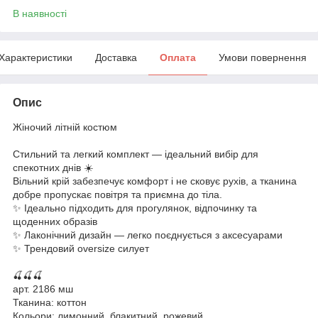
В наявності
Характеристики
Доставка
Оплата
Умови повернення
Опис
Жіночий літній костюм
Стильний та легкий комплект — ідеальний вибір для
спекотних днів ☀️
Вільний крій забезпечує комфорт і не сковує рухів, а тканина
добре пропускає повітря та приємна до тіла.
✨ Ідеально підходить для прогулянок, відпочинку та
щоденних образів
✨ Лаконічний дизайн — легко поєднується з аксесуарами
✨ Трендовий oversize силует
🍒🍒🍒
арт. 2186 мш
Тканина: коттон
Кольори: лимонний, блакитний, рожевий