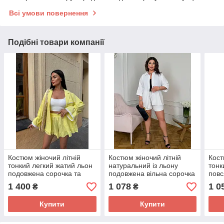
Всі умови повернення
Подібні товари компанії
Костюм жіночий літній
Костюм жіночий літній
Кост
тонкий легкий жатий льон
натуральний із льону
тонк
подовжена сорочка та
подовжена вільна сорочка
повс
короткі шорти кльош із
та короткі шорти на гумці
соро
1 400
1 078
1 0
₴
₴
мереживом
розміри батал
фас
Купити
Купити