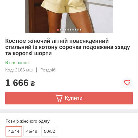
Костюм жіночий літній повсякденний
стильний із котону сорочка подовжена ззаду
та короткі шорти
В наявності
Код: 2186 мш
Роздріб
1 666
₴
Купити
Розмір жіночого одягу
42/44
46/48
50/52