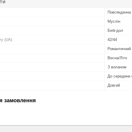
ути
Повсякденна 
Муслін
Бебі-дол
гу (UA)
42/44
Романтичний
Весна/Літо
З воланом
До середини 
Довгий
я замовлення