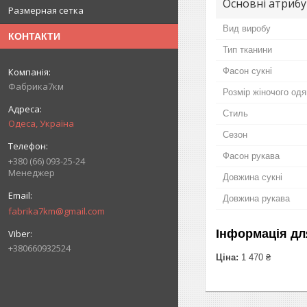
Основні атриб
Размерная сетка
Вид виробу
КОНТАКТИ
Тип тканини
Фасон сукні
Фабрика7км
Розмір жіночого одя
Стиль
Одеса, Україна
Сезон
Фасон рукава
+380 (66) 093-25-24
Менеджер
Довжина сукні
Довжина рукава
fabrika7km@gmail.com
Інформація дл
+380660932524
Ціна:
1 470 ₴