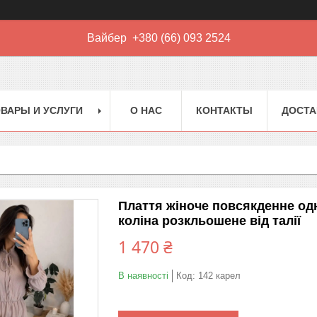
Вайбер +380 (66) 093 2524
ВАРЫ И УСЛУГИ
О НАС
КОНТАКТЫ
ДОСТА
Плаття жіноче повсякденне одн
коліна розкльошене від талії
1 470 ₴
В наявності
Код:
142 карел