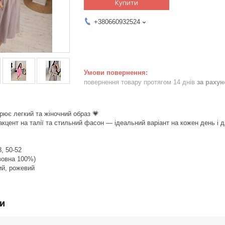
Купити
+380660932524
повернення товару протягом 14 днів
за раху
орює легкий та жіночний образ 💗
кцент на талії та стильний фасон — ідеальний варіант на кожен день і 
8, 50-52
авовна 100%)
лий, рожевий
и