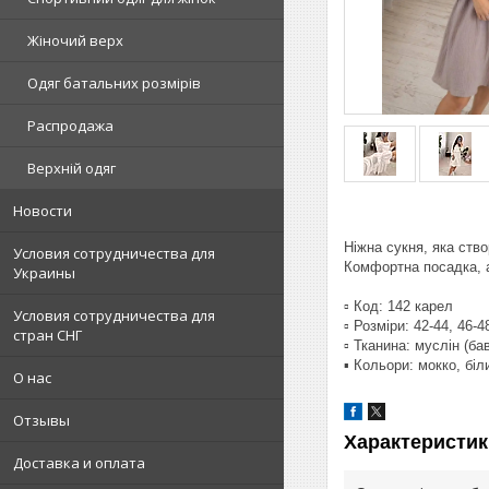
Жіночий верх
Одяг батальних розмірів
Распродажа
Верхній одяг
Новости
Ніжна сукня, яка ств
Условия сотрудничества для
Комфортна посадка, а
Украины
▫️ Код: 142 карел
Условия сотрудничества для
▫️ Розміри: 42-44, 46-4
стран СНГ
▫️ Тканина: муслін (б
▪️ Кольори: мокко, бі
О нас
Отзывы
Характеристик
Доставка и оплата