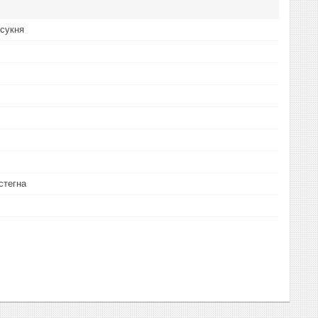
сукня
стегна