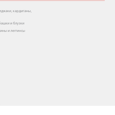
иджаки, кардиганы,
башки и блузки
ины и леггинсы