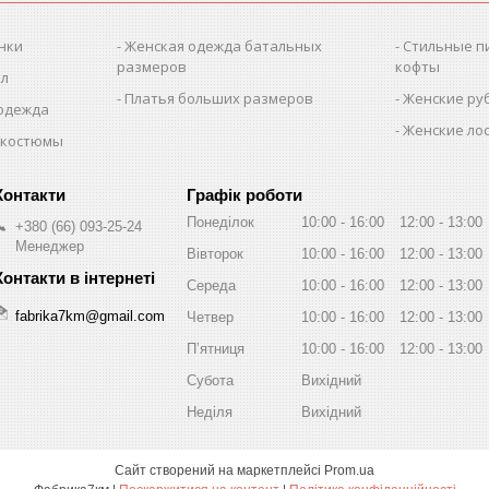
нки
Женская одежда батальных
Стильные п
размеров
кофты
ол
Платья больших размеров
Женские ру
 одежда
Женские лос
 костюмы
Графік роботи
Понеділок
10:00
16:00
12:00
13:00
+380 (66) 093-25-24
Менеджер
Вівторок
10:00
16:00
12:00
13:00
Середа
10:00
16:00
12:00
13:00
fabrika7km@gmail.com
Четвер
10:00
16:00
12:00
13:00
Пʼятниця
10:00
16:00
12:00
13:00
Субота
Вихідний
Неділя
Вихідний
Сайт створений на маркетплейсі
Prom.ua