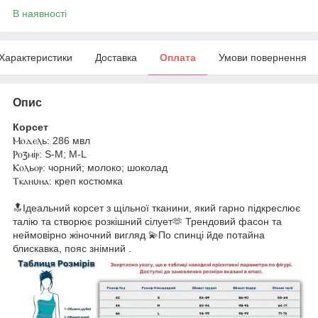
В наявності
Характеристики
Доставка
Оплата
Умови повернення
Опис
Корсет
Ⲙⲟⲇⲉⲗь: 286 мвл
Ⲣⲟⳅⲙіⲣ: S-M; M-L
Ⲕⲟⲗьⲟⲣ: чорний; молоко; шоколад
Ⲧⲕⲁⲏυⲏⲁ: креп костюмка
🔝Ідеальний корсет з щільної тканини, який гарно підкреслює
талію та створює розкішний сілует🫶 Трендовий фасон та
неймовірно жіночний вигляд 💫По спинці йде потайна
блискавка, пояс знімний .