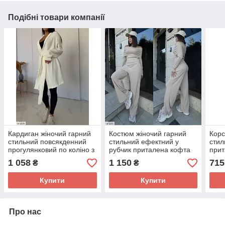
Подібні товари компанії
Кардиган жіночий гарний
Костюм жіночий гарний
Корс
стильний повсякденний
стильний ефектний у
стил
прогулянковий по коліно з
рубчик приталена кофта
прит
поясом м'яка ангора
відкриті плечі та штани
відк
1 058
1 150
715
₴
₴
розмір 42-46
палаццо
весн
Купити
Купити
Про нас