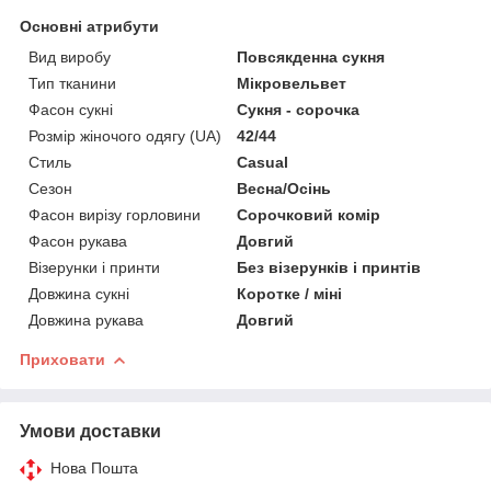
Основні атрибути
Вид виробу
Повсякденна сукня
Тип тканини
Мікровельвет
Фасон сукні
Сукня - сорочка
Розмір жіночого одягу (UA)
42/44
Стиль
Casual
Сезон
Весна/Осінь
Фасон вирізу горловини
Сорочковий комір
Фасон рукава
Довгий
Візерунки і принти
Без візерунків і принтів
Довжина сукні
Коротке / міні
Довжина рукава
Довгий
Приховати
Умови доставки
Нова Пошта