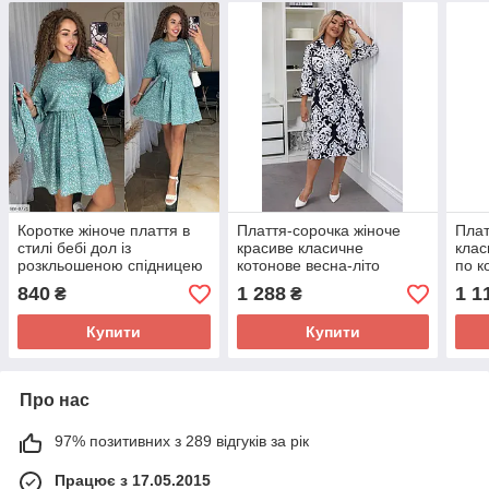
Коротке жіноче плаття в
Плаття-сорочка жіноче
Плат
стилі бебі дол із
красиве класичне
клас
розкльошеною спідницею
котонове весна-літо
по к
та поясом із легкого софту
вільного фасону з поясом
пояс
840
1 288
1 1
₴
₴
розміри 42-48
розміри 42-60
66
Купити
Купити
Про нас
97% позитивних з 289 відгуків за рік
Працює з 17.05.2015