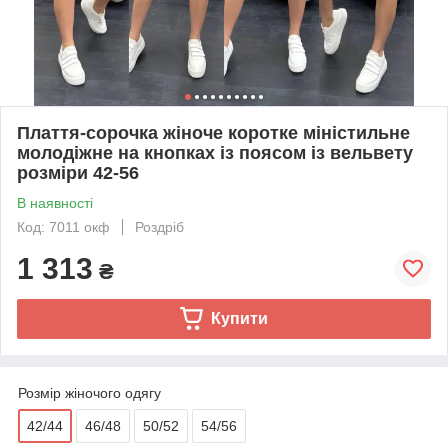
Плаття-сорочка жіноче коротке міністильне
молодіжне на кнопках із поясом із вельвету
розміри 42-56
В наявності
Код: 7011 окф
Роздріб
1 313
₴
Купити
Розмір жіночого одягу
42/44
46/48
50/52
54/56