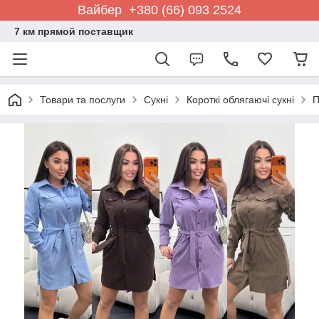
Вайбер +380 (66) 093 2524
7 км прямой поставщик
Товари та послуги
Сукні
Короткі облягаючі сукні
П