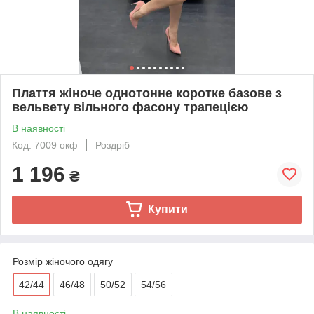
Плаття жіноче однотонне коротке базове з
вельвету вільного фасону трапецією
В наявності
Код: 7009 окф
Роздріб
1 196
₴
Купити
Розмір жіночого одягу
42/44
46/48
50/52
54/56
В наявності