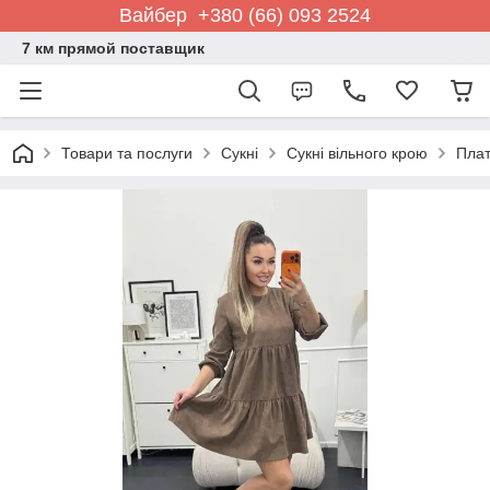
Вайбер +380 (66) 093 2524
7 км прямой поставщик
Товари та послуги
Сукні
Сукні вільного крою
Плат