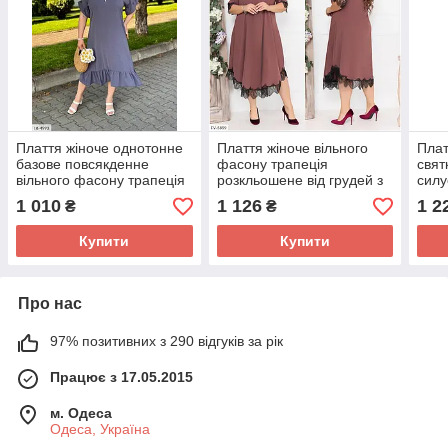
Плаття жіноче однотонне
Плаття жіноче вільного
Плат
базове повсякденне
фасону трапеція
свят
вільного фасону трапеція
розкльошене від грудей з
силу
великі розміри
мереживом великі розміри
фасо
1 010
1 126
1 2
₴
₴
48-66 арт 3517
розм
Купити
Купити
Про нас
97% позитивних з 290 відгуків за рік
Працює з 17.05.2015
м. Одеса
Одеса, Україна