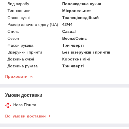
Вид виробу
Повсякденна сукня
Тип тканини
Мікровельвет
Фасон сукні
Трапецієподібний
Розмір жіночого одягу (UA)
42/44
Стиль
Casual
Сезон
Весна/Осінь
Фасон рукава
Три чверті
Візерунки і принти
Без візерунків і принтів
Довжина сукні
Коротке / міні
Довжина рукава
Три чверті
Приховати
Умови доставки
Нова Пошта
Всі умови доставки