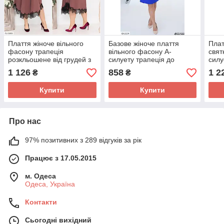
Плаття жіноче вільного
Базове жіноче плаття
Плат
фасону трапеція
вільного фасону А-
свят
розкльошене від грудей з
силуету трапеція до
силу
мереживом великі розміри
коліна на кожен день
фасо
1 126
858
1 2
₴
₴
48-66 арт 3517
великі розміри 46-64
розм
Купити
Купити
Про нас
97% позитивних з 289 відгуків за рік
Працює з 17.05.2015
м. Одеса
Одеса, Україна
Контакти
Сьогодні вихідний