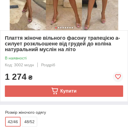
Плаття жіноче вільного фасону трапецією а-
силует розкльошене від грудей до коліна
натуральний муслін на літо
В наявності
Код: 3002 модн
Роздріб
1 274
₴
Купити
Розмір жіночого одягу
42/46
48/52