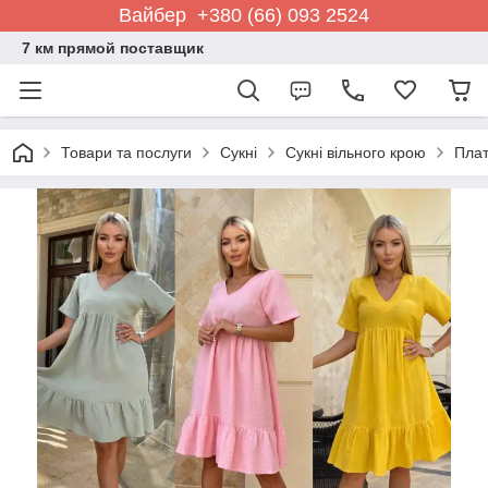
Вайбер +380 (66) 093 2524
7 км прямой поставщик
Товари та послуги
Сукні
Сукні вільного крою
Плат