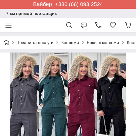
Вайбер +380 (66) 093 2524
7 км прямой поставщик
Товари та послуги
Костюми
Брючні костюми
Кост