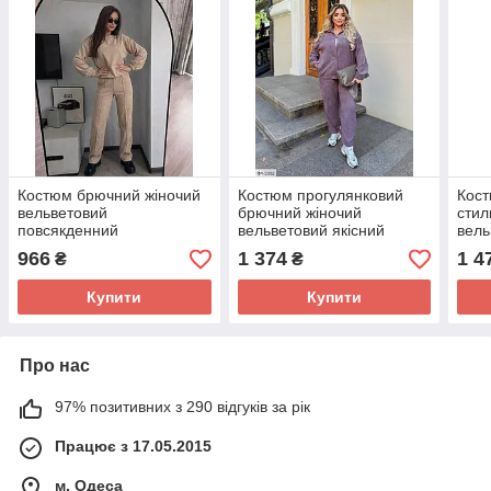
Костюм брючний жіночий
Костюм прогулянковий
Кост
вельветовий
брючний жіночий
стил
повсякденний
вельветовий якісний
вель
прогулянковий модний
зручний куртка та штани
бомб
966
1 374
1 4
₴
₴
світшот і штани з строчкою
великі розміри 48-62
42-6
розміри 42-52
Купити
Купити
Про нас
97% позитивних з 290 відгуків за рік
Працює з 17.05.2015
м. Одеса