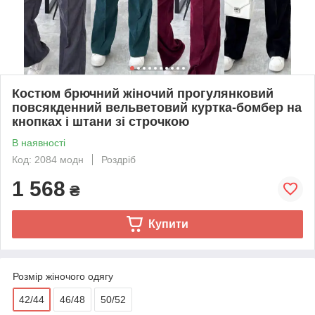
Костюм брючний жіночий прогулянковий
повсякденний вельветовий куртка-бомбер на
кнопках і штани зі строчкою
В наявності
Код: 2084 модн
Роздріб
1 568
₴
Купити
Розмір жіночого одягу
42/44
46/48
50/52