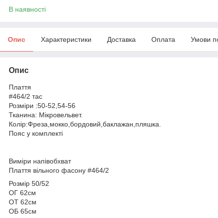
В наявності
Опис
Характеристики
Доставка
Оплата
Умови п
Опис
Плаття
#464/2 тас
Розміри :50-52,54-56
Тканина: Мікровельвет.
Колір:Фреза,мокко,бордовий,баклажан,пляшка.
Пояс у комплекті
Виміри напівобхват
Плаття вільного фасону #464/2
Розмір 50/52
ОГ 62см
ОТ 62см
ОБ 65см