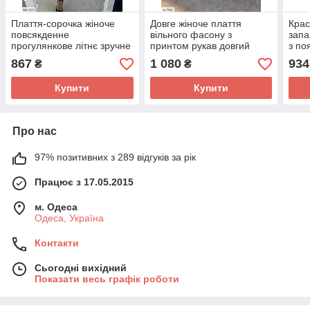
Плаття-сорочка жіноче
Довге жіноче плаття
Крас
повсякденне
вільного фасону з
запа
прогулянкове літнє зручне
принтом рукав довгий
з по
за коліно прямого вільного
об'ємний великі розміри
прин
867
1 080
934
₴
₴
фасону з поясом
50-64
рука
Купити
Купити
Про нас
97% позитивних з 289 відгуків за рік
Працює з 17.05.2015
м. Одеса
Одеса, Україна
Контакти
Сьогодні вихідний
Показати весь графік роботи