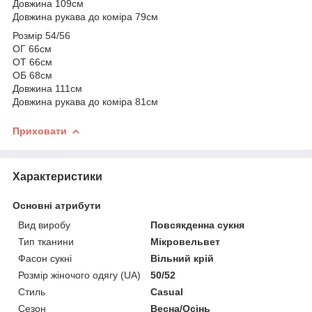
Довжина 109см
Довжина рукава до коміра 79см
Розмір 54/56
ОГ 66см
ОТ 66см
ОБ 68см
Довжина 111см
Довжина рукава до коміра 81см
Приховати
Характеристики
Основні атрибути
Вид виробу
Повсякденна сукня
Тип тканини
Мікровельвет
Фасон сукні
Вільний крій
Розмір жіночого одягу (UA)
50/52
Стиль
Casual
Сезон
Весна/Осінь