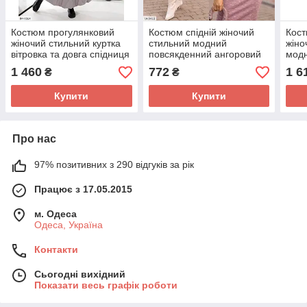
Костюм прогулянковий
Костюм спідній жіночий
Кост
жіночий стильний куртка
стильний модний
жіно
вітровка та довга спідниця
повсякденний ангоровий
модн
балон із плащової тканини
вільного фасону оверсайз
коро
1 460
772
1 6
₴
₴
розміри батал
розміри 42-48
в'яз
Купити
Купити
Про нас
97% позитивних з 290 відгуків за рік
Працює з 17.05.2015
м. Одеса
Одеса, Україна
Контакти
Сьогодні вихідний
Показати весь графік роботи