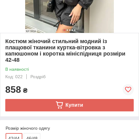
Костюм жіночий стильний модний із
плащової тканини куртка-вітровка з
капюшоном і коротка мініспідниця розміри
42-48
В наявності
Код: 022
Роздріб
858
₴
Купити
Розмір жіночого одягу
42/44
46/48