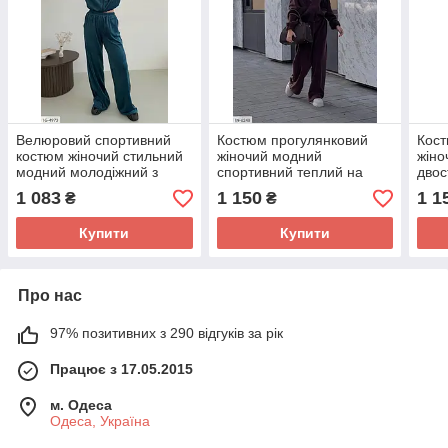
Велюровий спортивний
Костюм прогулянковий
Кост
костюм жіночий стильний
жіночий модний
жіно
модний молодіжний з
спортивний теплий на
двос
кофтою на блискавці та
зиму бомбер на блискавці
блис
1 083
1 150
1 1
₴
₴
високими штанами арт
та штани фліс
штан
610
Купити
Купити
Про нас
97% позитивних з 290 відгуків за рік
Працює з 17.05.2015
м. Одеса
Одеса, Україна