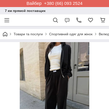
Вайбер +380 (66) 093 2524
7 км прямой поставщик
Товари та послуги
Спортивний одяг для жінок
Велюр