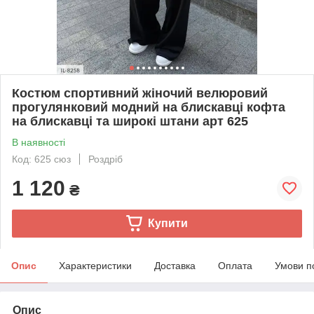
Костюм спортивний жіночий велюровий
прогулянковий модний на блискавці кофта
на блискавці та широкі штани арт 625
В наявності
Код: 625 сюз
Роздріб
1 120
₴
Купити
Опис
Характеристики
Доставка
Оплата
Умови п
Опис