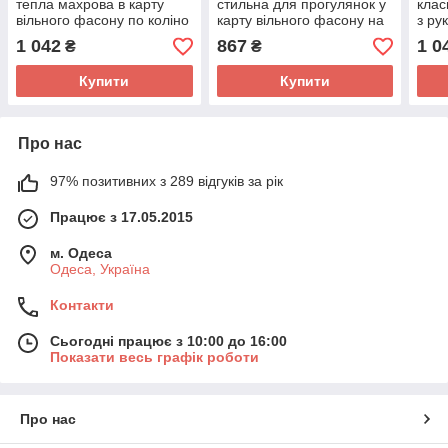
тепла махрова в карту
стильна для прогулянок у
клас
вільного фасону по коліно
карту вільного фасону на
з ру
великих розмірів 48-56 арт
кожен день розмір 42-46
вели
1 042
867
1 0
₴
₴
1631
арт 715
Купити
Купити
Про нас
97% позитивних з 289 відгуків за рік
Працює з 17.05.2015
м. Одеса
Одеса, Україна
Контакти
Сьогодні працює з 10:00 до 16:00
Показати весь графік роботи
Про нас