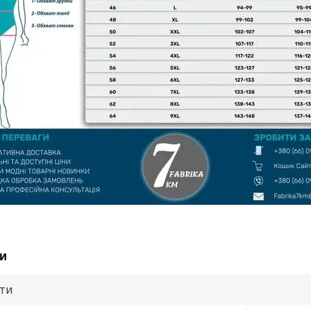
и
ути