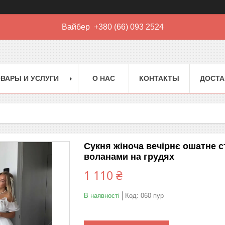
Вайбер +380 (66) 093 2524
ВАРЫ И УСЛУГИ
О НАС
КОНТАКТЫ
ДОСТА
Сукня жіноча вечірнє ошатне с
воланами на грудях
1 110 ₴
В наявності
Код:
060 пур