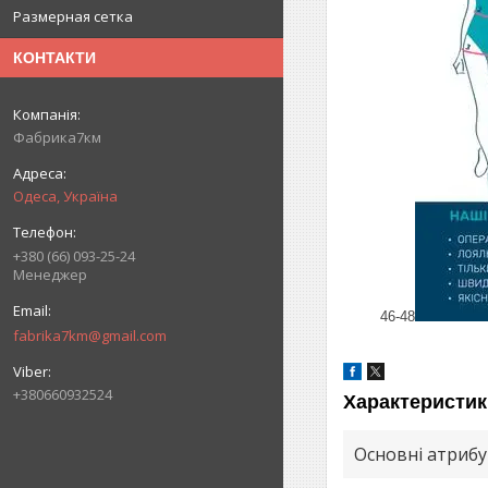
Размерная сетка
КОНТАКТИ
Фабрика7км
Одеса, Україна
+380 (66) 093-25-24
Менеджер
46-48
fabrika7km@gmail.com
+380660932524
Характеристик
Основні атриб