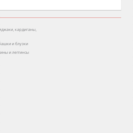
иджаки, кардиганы,
башки и блузки
ины и леггинсы