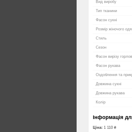
Вид виробу
Тип тканини
Фасон сукні
Розмір жіночого одя
Стиль
Сезон
Фасон вирізу горло
Фасон рукава
Оздоблення та прик
Довжина сукні
Довжина рукава
Колір
Інформація дл
Ціна:
1 110 ₴