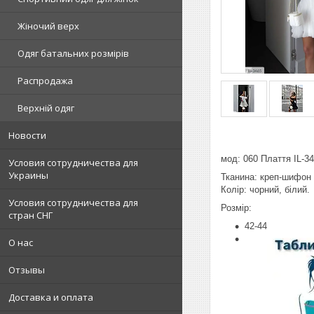
Жіночий верх
Одяг батальних розмірів
Распродажа
Верхній одяг
Новости
мод: 060 Плаття IL-3
Условия сотрудничества для
Украины
Тканина: креп-шифон
Колір: чорний, білий.
Условия сотрудничества для
Розмір:
стран СНГ
42-44
О нас
Отзывы
Доставка и оплата