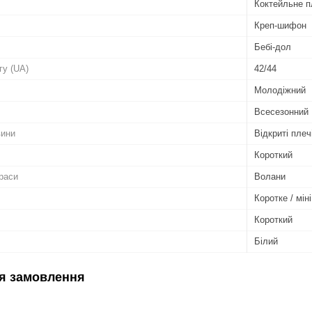
Коктейльне п
Креп-шифон
Бебі-дол
гу (UA)
42/44
Молодіжний
Всесезонний
вини
Відкриті плеч
Короткий
раси
Волани
Коротке / міні
Короткий
Білий
я замовлення