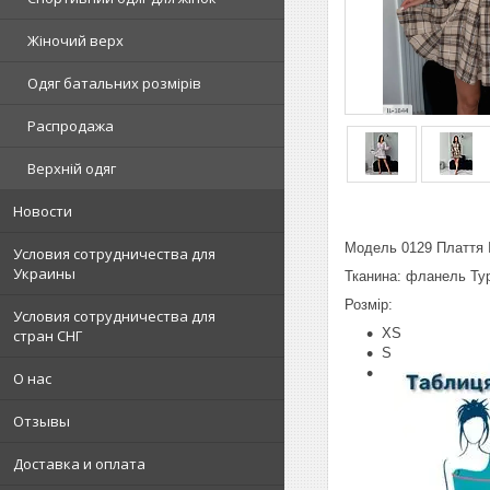
Жіночий верх
Одяг батальних розмірів
Распродажа
Верхній одяг
Новости
Модель 0129 Плаття 
Условия сотрудничества для
Украины
Тканина: фланель Ту
Розмір:
Условия сотрудничества для
XS
стран СНГ
S
О нас
Отзывы
Доставка и оплата