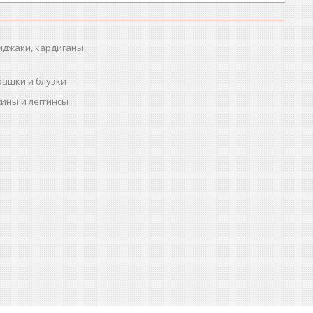
иджаки, кардиганы,
башки и блузки
ины и леггинсы