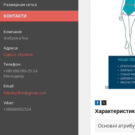
Размерная сетка
КОНТАКТИ
Фабрика7км
Одеса, Україна
+380 (66) 093-25-24
Менеджер
M
fabrika7km@gmail.com
+380660932524
Характеристик
Основні атриб