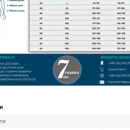
и
ути