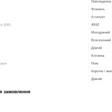
Повсякденна 
Фланель
А-силует
гу (UA)
40/42
Молодіжний
Всесезонний
Довгий
Клітинка
раси
Пояс
Коротке / міні
Довгий
я замовлення