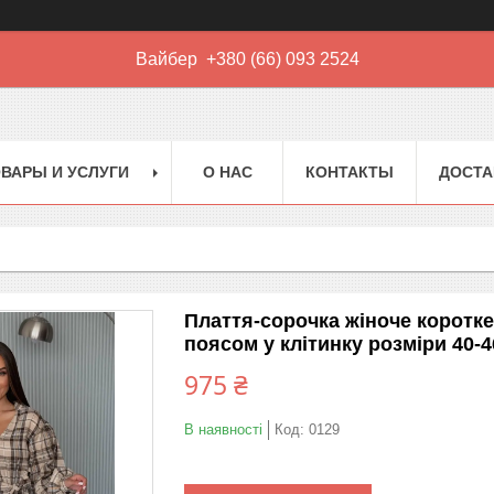
Вайбер +380 (66) 093 2524
ВАРЫ И УСЛУГИ
О НАС
КОНТАКТЫ
ДОСТА
Плаття-сорочка жіноче коротке
поясом у клітинку розміри 40-4
975 ₴
В наявності
Код:
0129