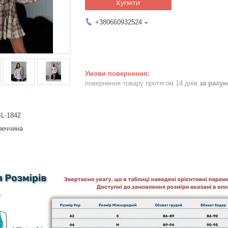
Купити
+380660932524
повернення товару протягом 14 днів
за раху
IL-1842
реччина