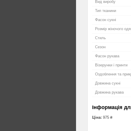
Вид виробу
Тип тканини
Фасон сукні
Розмір жіночого одя
Стиль
Сезон
Фасон рукава
Візерунки і принти
Оздоблення та прик
Довжина сукні
Довжина рукава
Інформація дл
Ціна:
975 ₴