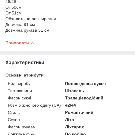
46/48
Ог 50см
От 51см
Обходить на розширення
Довжина 91 см
Довжина рукава 31 см
Приховати
Характеристики
Основні атрибути
Вид виробу
Повсякденна сукня
Тип тканини
Штапель
Фасон сукні
Трапецієподібний
Розмір жіночого одягу (UA)
42/44
Стиль
Романтичний
Сезон
Літо
Фасон рукава
Ліхтарик
Довжина сукні
По коліно