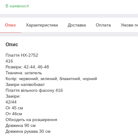
В наявності
Опис
Характеристики
Доставка
Оплата
Умови п
Опис
Плаття HX-2752
416
Розміри: 42-44, 46-48
Тканина: штапель
Колір: червоний, зелений, блакитний, чорний
Заміри напівобхват
Плаття вільного фасону 416
Заміри:
42/44
Ог 45 см
От 46см
Обходить на розширення
Довжина 90 см
Довжина рукава 30 см