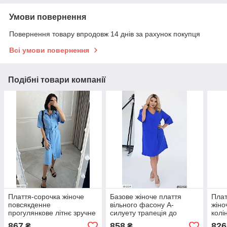
Умови повернення
Повернення товару впродовж 14 днів за рахунок покупця
Всі умови повернення
Подібні товари компанії
Плаття-сорочка жіноче
Базове жіноче плаття
Плат
повсякденне
вільного фасону А-
жіно
прогулянкове літнє зручне
силуету трапеція до
колі
за коліно прямого вільного
коліна на кожен день
рука
867
858
826
₴
₴