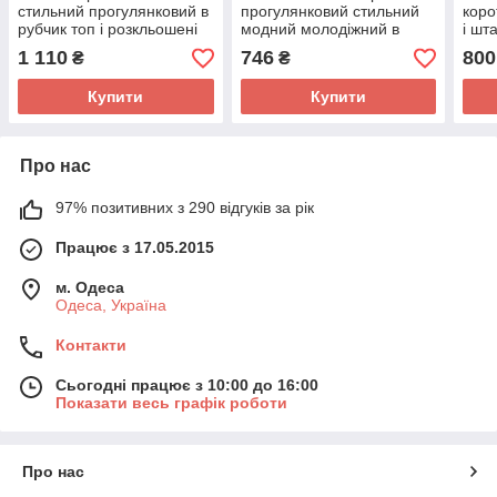
стильний прогулянковий в
прогулянковий стильний
коро
рубчик топ і розкльошені
модний молодіжний в
і шт
штани палаццо розміри
рубчик топ з декольте на
розм
1 110
746
800
₴
₴
42-46 арт 017
запах і брюки клеш
Купити
Купити
Про нас
97% позитивних з 290 відгуків за рік
Працює з 17.05.2015
м. Одеса
Одеса, Україна
Контакти
Сьогодні працює з 10:00 до 16:00
Показати весь графік роботи
Про нас