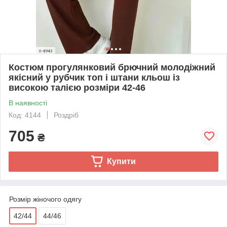
Костюм прогулянковий брючний молодіжний
якісний у рубчик топ і штани кльош із
високою талією розміри 42-46
В наявності
Код: 4144
Роздріб
705
₴
Купити
Розмір жіночого одягу
42/44
44/46