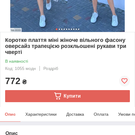
Коротке плаття міні жіноче вільного фасону
оверсайз трапецією розкльошені рукави три
чверті
В наявності
Код: 1055 модн
Роздріб
772
₴
Купити
Опис
Характеристики
Доставка
Оплата
Умови п
Опис