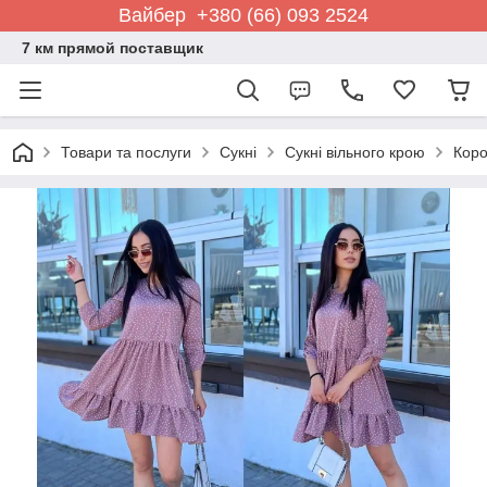
Вайбер +380 (66) 093 2524
7 км прямой поставщик
Товари та послуги
Сукні
Сукні вільного крою
Коро