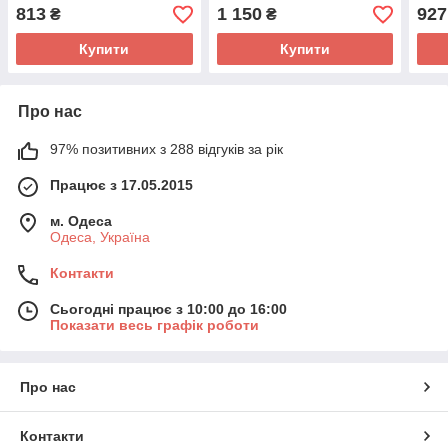
принтом рукав 3/4 розміри
чверті великі розміри 48-
фігу
813
1 150
927
₴
₴
42-56
66
три 
Купити
Купити
Про нас
97% позитивних з 288 відгуків за рік
Працює з 17.05.2015
м. Одеса
Одеса, Україна
Контакти
Сьогодні працює з 10:00 до 16:00
Показати весь графік роботи
Про нас
Контакти