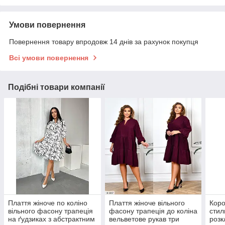
Умови повернення
Повернення товару впродовж 14 днів за рахунок покупця
Всі умови повернення
Подібні товари компанії
Плаття жіноче по коліно
Плаття жіноче вільного
Коро
вільного фасону трапеція
фасону трапеція до коліна
стил
на ґудзиках з абстрактним
вельветове рукав три
розк