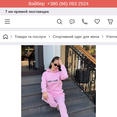
Вайбер +380 (66) 093 2524
7 км прямой поставщик
Товари та послуги
Спортивний одяг для жінок
Утепле