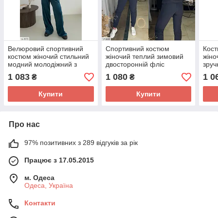
Велюровий спортивний
Спортивний костюм
Кост
костюм жіночий стильний
жіночий теплий зимовий
жіно
модний молодіжний з
двосторонній фліс
зруч
кофтою на блискавці та
двоколірний бомбер на
моло
1 083
1 080
1 0
₴
₴
високими штанами арт
блискавці та штани
розм
610
Купити
Купити
Про нас
97% позитивних з 289 відгуків за рік
Працює з 17.05.2015
м. Одеса
Одеса, Україна
Контакти