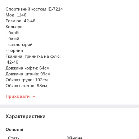
Спортивний костюм IE-7214
Мод. 1146
Розміри: 42-46
Кольори
- барбі
- білий
- світло-сірий
- чорний
Тканина: тринитка на флісі
42-46
Довжина кофти: 64см
Довжина штанів: 99см
Обхват груди: 102см
Обхват стегна: 98см
Приховати
Характеристики
Основні
Стать
Жіноча