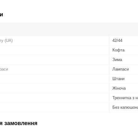
и
гу (UA)
42/44
Кофта
Зима
раси
Лампаси
Штани
Жіноча
Трехнитка з н
Без капюшон
я замовлення