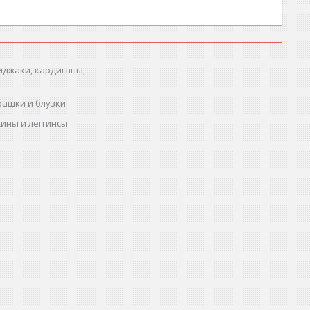
иджаки, кардиганы,
башки и блузки
ины и леггинсы