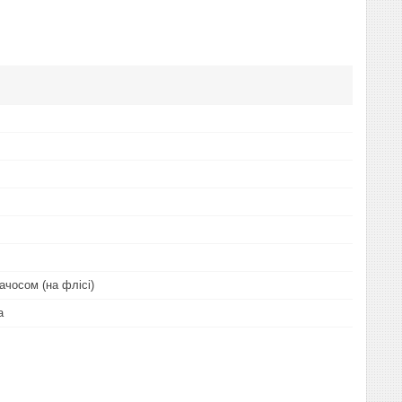
ачосом (на флісі)
а