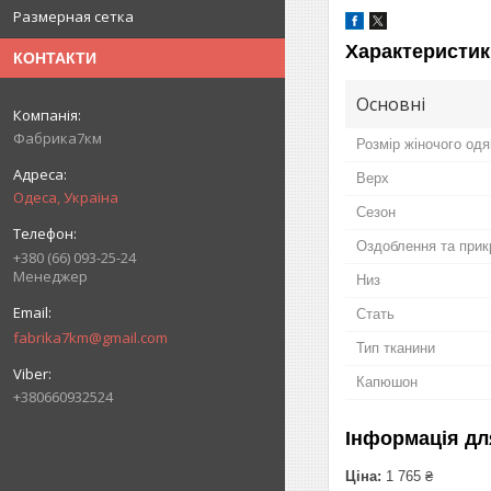
Размерная сетка
Характеристик
КОНТАКТИ
Основні
Фабрика7км
Розмір жіночого одя
Верх
Одеса, Україна
Сезон
Оздоблення та прик
+380 (66) 093-25-24
Менеджер
Низ
Стать
fabrika7km@gmail.com
Тип тканини
Капюшон
+380660932524
Інформація дл
Ціна:
1 765 ₴