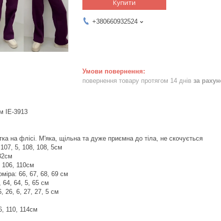
Купити
+380660932524
повернення товару протягом 14 днів
за раху
м IE-3913
тка на флісі. М'яка, щільна та дуже приємна до тіла, не скочується
107, 5, 108, 108, 5см
 82см
, 106, 110см
міра: 66, 67, 68, 69 см
 64, 64, 5, 65 см
 26, 6, 27, 27, 5 см
, 110, 114см