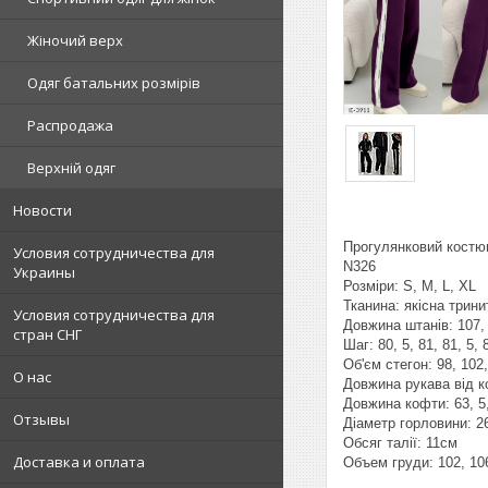
Жіночий верх
Одяг батальних розмірів
Распродажа
Верхній одяг
Новости
Прогулянковий костю
Условия сотрудничества для
N326
Украины
Розміри: S, M, L, XL
Тканина: якісна трини
Условия сотрудничества для
Довжина штанів: 107, 
стран СНГ
Шаг: 80, 5, 81, 81, 5,
Об'єм стегон: 98, 102
О нас
Довжина рукава від ко
Довжина кофти: 63, 5,
Отзывы
Діаметр горловини: 26,
Обсяг талії: 11см
Доставка и оплата
Объем груди: 102, 106