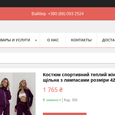
Вайбер +380 (66) 093 2524
ВАРЫ И УСЛУГИ
О НАС
КОНТАКТЫ
ДОСТА
Костюм спортивний теплий жіно
щільна з лампасами розміри 42
1 765 ₴
В наявності
Код:
326