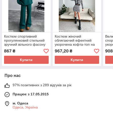
Костюм спортивний
Костюм жіночий
Велю
прогулянковий стильний
облягаючий ефектний
спор
зручний вільного фасону
укорочена кофта-топ на
укор
оверсайз худі та штани зі
ґудзиках з довгим рукавом
блис
867
967,20
908
₴
₴
стрілками арт 1213
та міні спідниця арт 468
шта
Купити
Купити
Про нас
97% позитивних з 289 відгуків за рік
Працює з 17.05.2015
м. Одеса
Одеса, Україна