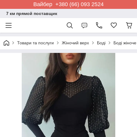
Вайбер +380 (66) 093 2524
7 км прямой поставщик
Товари та послуги
Жіночий верх
Боді
Боді жіноч