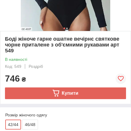
Боді жіноче гарне ошатне вечірнє святкове
чорне приталене з об'ємними рукавами арт
549
В наявності
Код: 549
Роздріб
746
₴
Купити
Розмір жіночого одягу
42/44
46/48