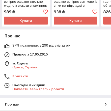
вечірнє ошатне стильне
ошатне вечірнє святкове із
гарн
модне з віскози з камінням
сітки на підкладці зі
обти
стразами довгий рукав
складками
сітк
989
938
826
₴
₴
700
Купити
Купити
Про нас
97% позитивних з 290 відгуків за рік
Працює з 17.05.2015
м. Одеса
Одеса, Україна
Контакти
Сьогодні вихідний
Показати весь графік роботи
Про нас