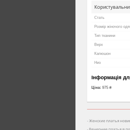
Користувальни
Стать
Розмір жіночого одя
Тип тканини
Верх
Капюшон
Низ
Інформація дл
Ціна:
975 ₴
Женские платья нови
Вечерние платья в п