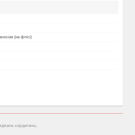
ачосом (на флісі)
иджаки, кардиганы,