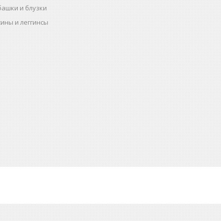
башки и блузки
ины и леггинсы