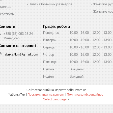
Платья больших размеров
Женские ру
 одежда
Женские лос
 костюмы
Графік роботи
Понеділок
10:00
16:00
12:00
13:00
+380 (66) 093-25-24
Менеджер
Вівторок
10:00
16:00
12:00
13:00
Середа
10:00
16:00
12:00
13:00
fabrika7km@gmail.com
Четвер
10:00
16:00
12:00
13:00
Пʼятниця
10:00
16:00
12:00
13:00
Субота
Вихідний
Неділя
Вихідний
Сайт створений на маркетплейсі
Prom.ua
Фабрика7км |
Поскаржитися на контент
|
Політика конфіденційності
Select Language
▼