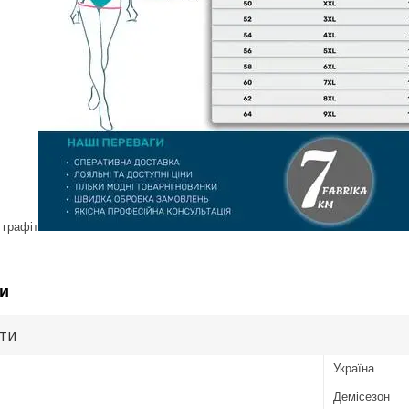
 графіт
и
ути
Україна
Демісезон