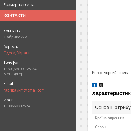
Размерная сетка
КОНТАКТИ
Фабрика7км
Одеса, Україна
+380 (66) 093-25-24
Колір: чорний, кемел,
Менеджер
fabrika7km@gmail.com
Характеристик
+380660932524
Основні атриб
Країна виробник
Сезон