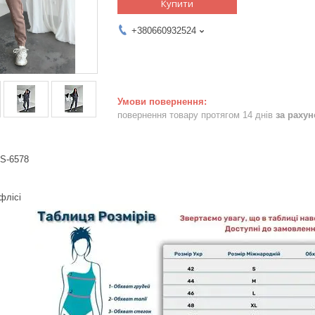
Купити
+380660932524
повернення товару протягом 14 днів
за раху
S-6578
флісі