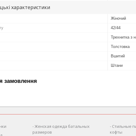
цькі характеристики
Жіночий
гу
42/44
Трехнитка з н
Толстовка
Вшитий
Штани
я замовлення
нки
Женская одежда батальных
Стильные п
размеров
кофты
ол