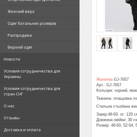
Жіночий верх
Одяг батальних розмірів
Распродажа
Верхній одяг
Новости
Условия сотрудничества для
Украины
Жилетка
GJ-7657
Арт.: GJ-7657
Условия сотрудничества для
Кольори: чорний, мокк
стран СНГ
Тканина: плащовка ла
О нас
Стильна стьобана жил
Замір:48-50: ог: 120 
Отзывы
Довжина змійки: 30 с
Розмір: 48-50, 52-54, 
Доставка и оплата