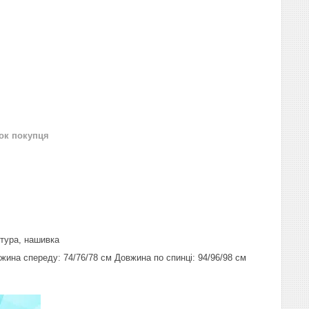
нок покупця
ітура, нашивка
Довжина спереду: 74/76/78 см Довжина по спинці: 94/96/98 см