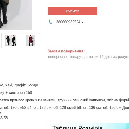
Купити
+380660932524
повернення товару протягом 14 днів
за раху
о, хакі, графіт, бордо
ку + синтепон 150
етка прямого крою з кишенями, зручний глибокий капюшон, якісна фурн
см, об: 120 см52-54: ог: 128 см, об: 128 см56-58: ог: 136 см, об: 136 см 
м
56-58