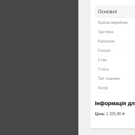
Основні
Країна виробник
Застібка
Капюшон
Силует
Стан
Стиль
Тип тканини
Колір
Інформація дл
Ціна:
1 325,80 ₴