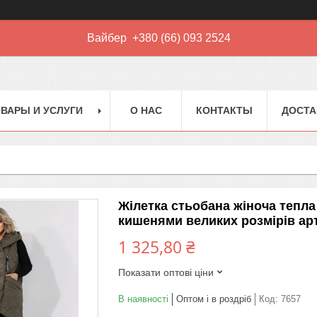
Вайбер +380 (66) 093 2524
ВАРЫ И УСЛУГИ
О НАС
КОНТАКТЫ
ДОСТА
Жілетка стьобана жіноча тепла
кишенями великих розмірів ар
1 325,80 ₴
Показати оптові ціни
В наявності
Оптом і в роздріб
Код:
7657