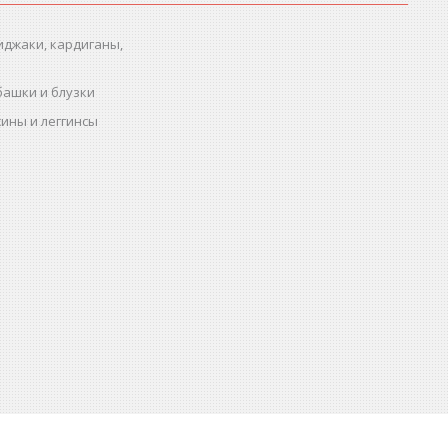
иджаки, кардиганы,
башки и блузки
ины и леггинсы