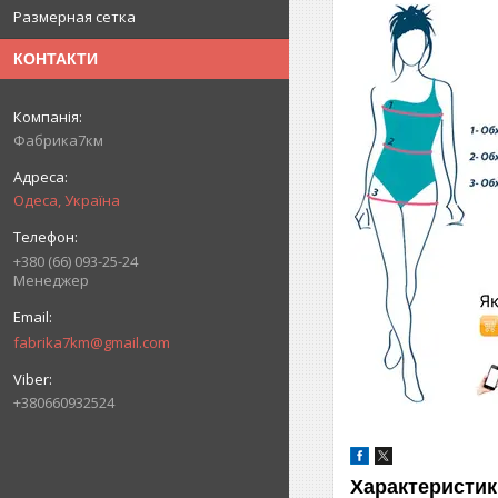
Размерная сетка
КОНТАКТИ
Фабрика7км
Одеса, Україна
+380 (66) 093-25-24
Менеджер
fabrika7km@gmail.com
+380660932524
Характеристик